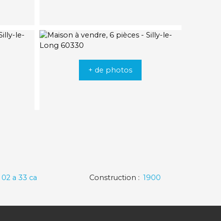
+ de photos
:
02 a 33 ca
Construction
:
1900