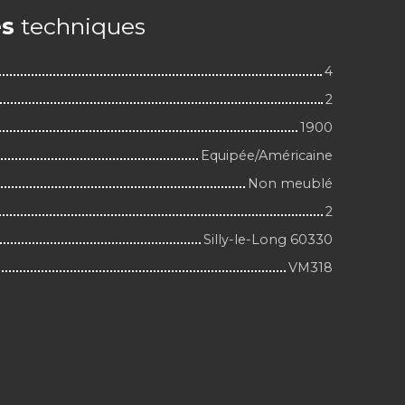
es
techniques
4
2
1900
Equipée/Américaine
Non meublé
2
Silly-le-Long 60330
VM318