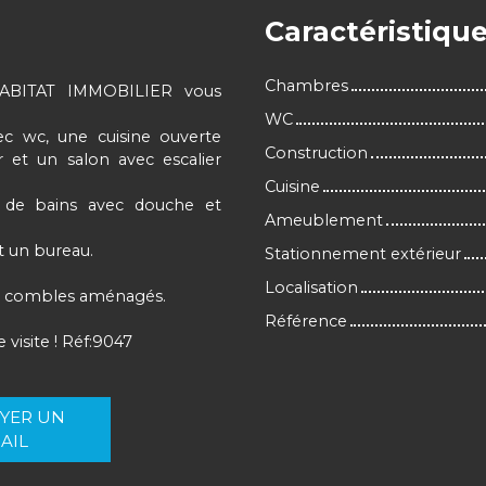
Caractéristiqu
Chambres
HABITAT IMMOBILIER vous
WC
c wc, une cuisine ouverte
Construction
et un salon avec escalier
Cuisine
e de bains avec douche et
Ameublement
 un bureau.
Stationnement extérieur
Localisation
es combles aménagés.
Référence
visite ! Réf:9047
YER UN
AIL