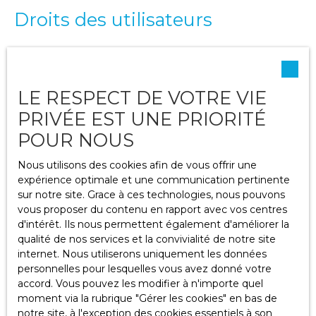
Droits des utilisateurs
Conformément à la réglementation européenne et à la
loi Informatique et libertés du 6 janvier 1978, les
internautes dont les données personnelles sont traitées
LE RESPECT DE VOTRE VIE
par la société HABITAT IMMOBILIER ont le droit
d’accéder à leurs données et le droit de demander la
PRIVÉE EST UNE PRIORITÉ
rectification, la mise à jour et la suppression de leurs
POUR NOUS
données personnelles en
Nous utilisons des cookies afin de vous offrir une
Si vous ne souhaitez pas faire l'objet de prospection
expérience optimale et une communication pertinente
commerciale par voie téléphonique, vous pouvez vous
sur notre site. Grace à ces technologies, nous pouvons
inscrire gratuitement sur la liste d'opposition au
vous proposer du contenu en rapport avec vos centres
démarchage téléphonique, prévu par l'article L223-1 du
d'intérêt. Ils nous permettent également d'améliorer la
code de la consommation, sur le site Internet
qualité de nos services et la convivialité de notre site
www.bloctel.gouv.fr
ou par courrier adressé à Société
internet. Nous utiliserons uniquement les données
Worldline, Service Bloctel, CS 61311, 41013 BLOIS CEDEX.
personnelles pour lesquelles vous avez donné votre
accord. Vous pouvez les modifier à n'importe quel
HABITAT IMMOBILIER
moment via la rubrique ″Gérer les cookies″ en bas de
lpb@habitat-immobilier.fr
notre site, à l'exception des cookies essentiels à son