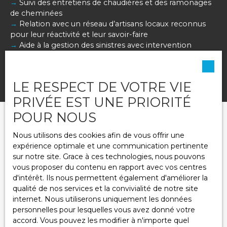
→
Suivi des entretiens de chaudières et des ramonages
de cheminées
→
Relation avec un réseau d’artisans locaux reconnus
pour leur réactivité et leur savoir-faire
→
Aide à la gestion des sinistres avec intervention
auprès des compagnies d’assurance si nécessaire
LE RESPECT DE VOTRE VIE
PRIVÉE EST UNE PRIORITÉ
POUR NOUS
Nous utilisons des cookies afin de vous offrir une
expérience optimale et une communication pertinente
VOUS SOUHAITEZ EFFECTUER UNE GESTION LOCATIVE DANS
sur notre site. Grace à ces technologies, nous pouvons
L'OISE ET LA SEINE-ET-MARNE ?
Contactez-nous !
vous proposer du contenu en rapport avec vos centres
d'intérêt. Ils nous permettent également d'améliorer la
qualité de nos services et la convivialité de notre site
+33 3 44 60 55 44
internet. Nous utiliserons uniquement les données
personnelles pour lesquelles vous avez donné votre
accord. Vous pouvez les modifier à n'importe quel