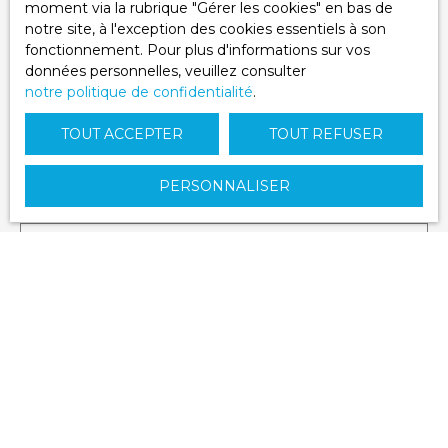
2 PLACE DE L\'EGLISE,
moment via la rubrique ″Gérer les cookies″ en bas de
60330 LE PLESSIS-BELLEVILLE
notre site, à l'exception des cookies essentiels à son
fonctionnement. Pour plus d'informations sur vos
données personnelles, veuillez consulter
notre politique de confidentialité
.
Prénom
TOUT ACCEPTER
TOUT REFUSER
Nom
PERSONNALISER
Email
Téléphone
Votre commune