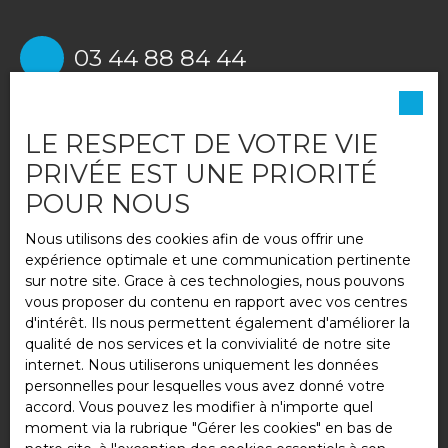
03 44 88 84 44
6 rue Charles Lemaire,
LE RESPECT DE VOTRE VIE
Nanteuil-le-Haudouin 60440
PRIVÉE EST UNE PRIORITÉ
POUR NOUS
Nous utilisons des cookies afin de vous offrir une
01 60 44 36 88
expérience optimale et une communication pertinente
sur notre site. Grace à ces technologies, nous pouvons
vous proposer du contenu en rapport avec vos centres
d'intérêt. Ils nous permettent également d'améliorer la
1 Rue des Sources,
Saint-
qualité de nos services et la convivialité de notre site
Pathus 77178
internet. Nous utiliserons uniquement les données
personnelles pour lesquelles vous avez donné votre
accord. Vous pouvez les modifier à n'importe quel
moment via la rubrique ″Gérer les cookies″ en bas de
03 44 87 80 80