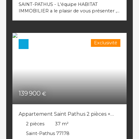
garage, vous disposerez d'une buanderie et
SAINT-PATHUS - L'équipe HABITAT
d'une grande pièce de rangement. Vous
IMMOBILIER a le plaisir de vous présenter ,
jouirez également d'un magnifique terrain
ce bel appartement de type F2 de 47 m² ,
clos de 1000m² avec terrasse, barbecue et
vous offrant, entrée avec un grand placard,
une sublime piscine creusée 10*5 pour vos
une belle pièce de vie de 27m² avec sa
meilleures longueurs. Le coup de coeur vous
cuisine aménagée neuve, une chambre, une
attend ! Une visite s'impose ! Contactez moi
Exclusivité
salle d'eau refaite avec WC. Le bien est vendu
au 01. 60. 03. 07. 78 pour plus d'informations.
avec 2 places de stationnement extérieur,
Réf : 9189
dans un parking sécurisé. REF:9189
Copropriété de 84 lots - dont 28 lots
habitation. (Pas de procédure en cours).
Charges annuelles : 1487. 00 euros.
139 900
€
Appartement Saint Pathus 2 pièces +
place de parking
2
pièces
37
m²
Saint-Pathus 77178