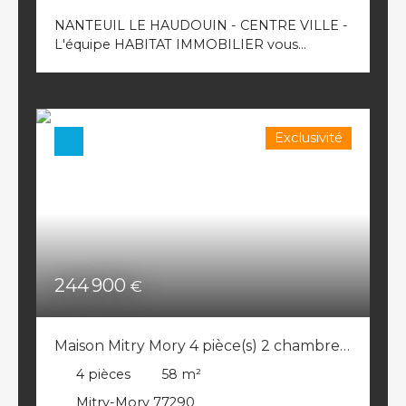
garage motorisé et barrière de sécurité ! Le
NANTEUIL LE HAUDOUIN - CENTRE VILLE -
coup de coeur vous attend ! Contactez moi
L'équipe HABITAT IMMOBILIER vous
vite au 01. 60. 03. 07. 78 pour plus
présente en EXCLUSIVITE ce joli
d'informations - Réf : 9196 Copropriété de
appartement atypique situé au dernier
203 lots - dont 80 lots habitation. (Pas de
étage, proposant : Entrée, séjour avec
procédure en cours). Charges annuelles :
cuisine US équipée, salle de bains + wc, 1
2052. 00 euros.
Exclusivité
belle chambre + un bureau. Le tout
parfaitement entretenue sans travaux à
prévoir - Idéal 1er achat !!! Axe N2 -
Commerces et écoles sur place.
Copropriété bénévole - Charges annuelles
780€/an - REF : 8500 Copropriété de 5 lots -
dont 5 lots habitation. (). Charges annuelles :
780. 00 euros.
244 900
€
Maison Mitry Mory 4 pièce(s) 2 chambres
58 m2 Jardin Cabanon
4
pièces
58
m²
Mitry-Mory 77290