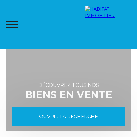
DÉCOUVREZ TOUS NOS
BIENS EN VENTE
ACCUEIL
NOTRE RÉSEAU
À LA VENTE
À LA LOCA
OUVRIR LA RECHERCHE
Espac
Me
Vente
Location
Neuf
ALER
ESTI
e
s