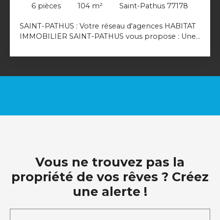
6
pièces
104
m²
Saint-Pathus 77178
SAINT-PATHUS : Votre réseau d'agences HABITAT
IMMOBILIER SAINT-PATHUS vous propose : Une
maison familiale indépendante de 2024 vous
offrant une belle entrée donnant sur une double
séjour/salle à manger, une cuisine ouverte, un wc
indépendant, une buanderie ou bureau. L'étage
comprend: un palier desservant 4 belles
chambres une salle de bains et wc. Garage et
terrain de 280 m². VOUS SEREZ LES PREMIERS !
Maison jamais habitée, sous garantie décennale.
réf : 9114
Vous ne trouvez pas la
propriété de vos rêves ? Créez
une alerte !