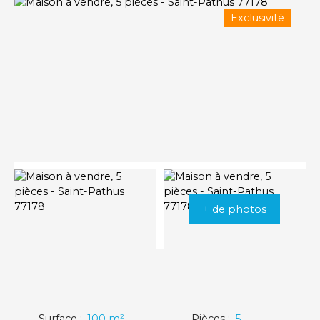
Exclusivité
+ de photos
Surface
:
100
m²
Pièces
:
5