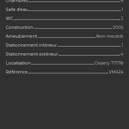
Chambres
4
Salle d'eau
1
WC
2
Construction
2005
Ameublement
Non meublé
Stationnement intérieur
1
Stationnement extérieur
4
Localisation
Oissery 77178
Référence
VM424