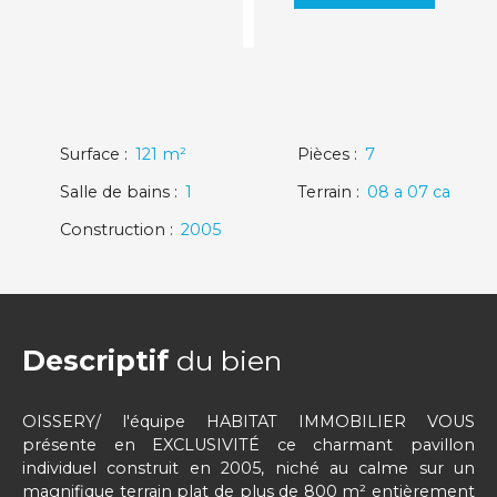
Surface
:
121
m²
Pièces
:
7
Salle de bains
:
1
Terrain
:
08 a 07 ca
Construction
:
2005
Descriptif
du bien
OISSERY/ l'équipe HABITAT IMMOBILIER VOUS
présente en EXCLUSIVITÉ ce charmant pavillon
individuel construit en 2005, niché au calme sur un
magnifique terrain plat de plus de 800 m² entièrement