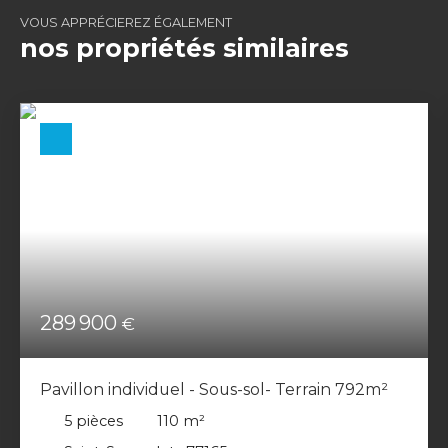
VOUS APPRÉCIEREZ ÉGALEMENT
nos propriétés similaires
289 900
€
Pavillon individuel - Sous-sol- Terrain 792m²
5
pièces
110
m²