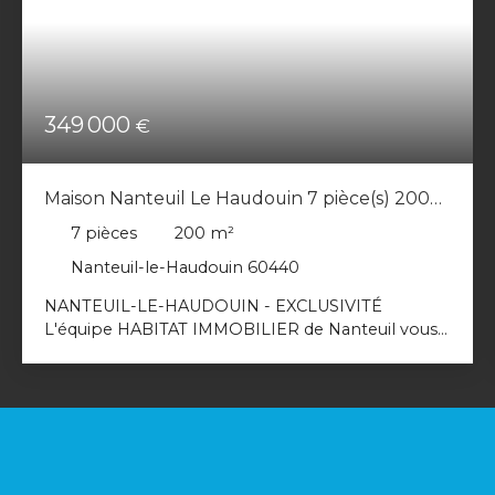
349 000
€
Maison Nanteuil Le Haudouin 7 pièce(s) 200
m2
7
pièces
200
m²
Nanteuil-le-Haudouin 60440
NANTEUIL-LE-HAUDOUIN - EXCLUSIVITÉ
L'équipe HABITAT IMMOBILIER de Nanteuil vous
invite à découvrir, en plein coeur de ville et à
proximité immédiate des écoles et des
commodités, cette charmante maison en pierre
apparente, alliant cachet de l'ancien et beaux
volumes. Dès l'entrée, vous serez séduit par une
spacieuse pièce de vie d'environ 80 m² avec
cuisine ouverte, aménagée et équipée. Le rez-de-