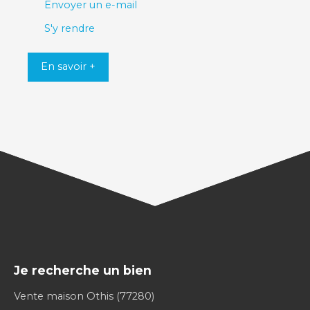
Envoyer un e-mail
S'y rendre
En savoir +
Je recherche un bien
Vente maison Othis (77280)