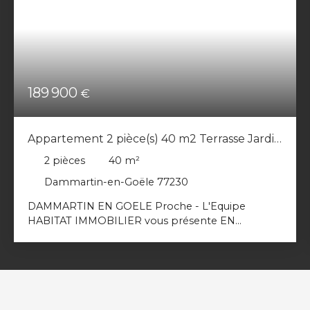
189 900
€
Appartement 2 pièce(s) 40 m2 Terrasse Jardin
Place de parking sous sol
2
pièces
40
m²
Dammartin-en-Goële 77230
DAMMARTIN EN GOELE Proche - L'Equipe
HABITAT IMMOBILIER vous présente EN
EXCLUSIVITE ce magnifique appartement de type
F2 en rez de chaussée avec jardin parfaitement
situé au sein d'une résidence sécurisée de 2024 à
deux pas de tous les commerces et du centre ville
à pied ainsi que des transports. Vous découvrirez
une entrée sur sa très belle pièce de vie