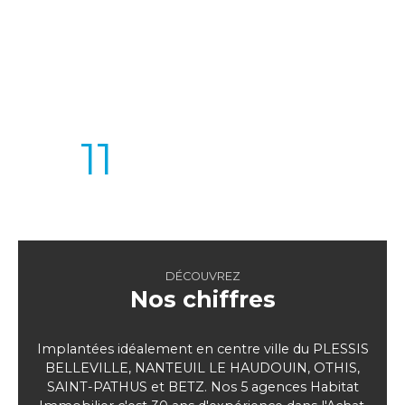
ANNÉES
AGENCES
D’EXPÉRIENCE
IMMOBILIERES
11
Collaborateurs
DÉCOUVREZ
Nos chiffres
Implantées idéalement en centre ville du PLESSIS
BELLEVILLE, NANTEUIL LE HAUDOUIN, OTHIS,
SAINT-PATHUS et BETZ. Nos 5 agences Habitat