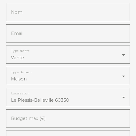
modernité et qualité de vie au quotidien.
Nom
Contactez nous vite au 01. 60. 03. 07. 78 Une visite
s'impose Réf : 9121
Email
Type d'offre
Vente
Type de bien
Maison
Localisation
Le Plessis-Belleville 60330
Budget max (€)