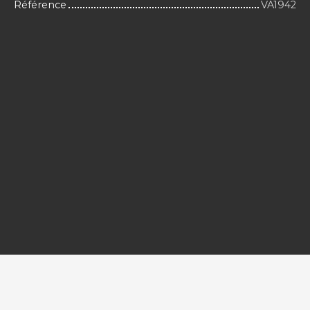
Référence
VA1942
+
−