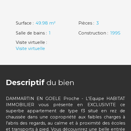
Surface
:
49.98
m²
Pièces
:
3
Salle de bains
:
1
Construction
:
1995
Visite virtuelle
:
Visite virtuelle
Descriptif
du bien
DAMMARTIN EN GOELE Proche - L'Equipe HABITAT
IMMOBILIER vous présente en EXCLUSIVITE ce
superbe appartement de type f3 situé en rez de
chaussée dans une copropriété aux faibles charges à
l'abris des regards, au calme et à proximité des écoles
et transports à pied. Vous découvrirez une belle entrée