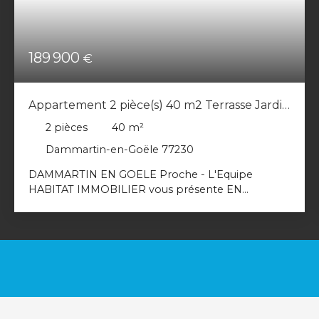
189 900
€
Appartement 2 pièce(s) 40 m2 Terrasse Jardin
Place de parking sous sol
2
pièces
40
m²
Dammartin-en-Goële 77230
DAMMARTIN EN GOELE Proche - L'Equipe
HABITAT IMMOBILIER vous présente EN
EXCLUSIVITE ce magnifique appartement de type
F2 en rez de chaussée avec jardin parfaitement
situé au sein d'une résidence sécurisée de 2024 à
deux pas de tous les commerces et du centre ville
à pied ainsi que des transports. Vous découvrirez
une entrée sur sa très belle pièce de vie
lumineuse grâce à ses portes fenêtres
comprenant séjour et cuisine entièrement