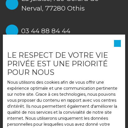
Nerval, 77280 Othis
03 44 88 84 44
6 rue Charles Lemaire,
LE RESPECT DE VOTRE VIE
Nanteuil-le-Haudouin 60440
PRIVÉE EST UNE PRIORITÉ
POUR NOUS
Nous utilisons des cookies afin de vous offrir une
01 60 44 36 88
expérience optimale et une communication pertinente
sur notre site. Grace à ces technologies, nous pouvons
vous proposer du contenu en rapport avec vos centres
d'intérêt. Ils nous permettent également d'améliorer la
1 Rue des Sources,
Saint-
qualité de nos services et la convivialité de notre site
Pathus 77178
internet. Nous utiliserons uniquement les données
personnelles pour lesquelles vous avez donné votre