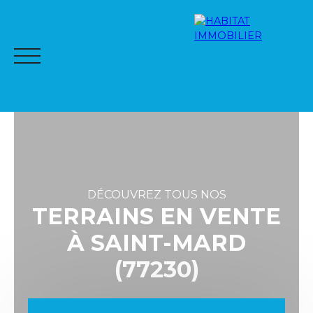
DÉCOUVREZ TOUS NOS
TERRAINS EN VENTE
À SAINT-MARD
ACCUEIL
NOTRE RÉSEAU
À LA VENTE
À LA LOCA
(77230)
Espac
Me
ALER
ESTI
e
s