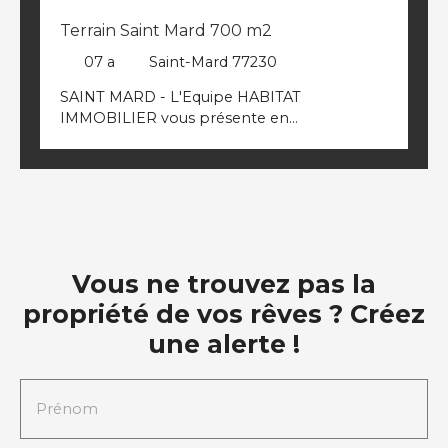
Terrain Saint Mard 700 m2
07 a
Saint-Mard 77230
SAINT MARD - L'Equipe HABITAT
IMMOBILIER vous présente en
EXCLUSIVITE, ce superbe terrain à bâtir de
700m² env, plat avec 22m de façade. Non
viabilisé. Contactez nous au 01. 60. 03. 07. 78
Réf : 9019
Vous ne trouvez pas la
propriété de vos rêves ? Créez
une alerte !
Prénom