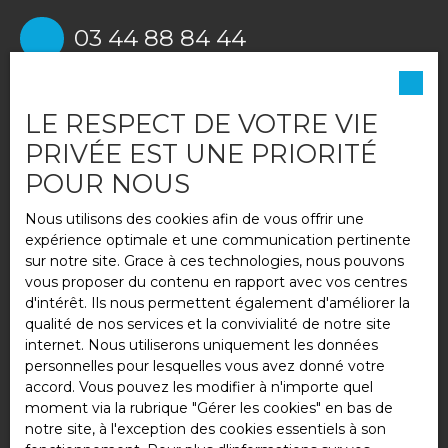
03 44 88 84 44
6 rue Charles Lemaire,
LE RESPECT DE VOTRE VIE
Nanteuil-le-Haudouin 60440
PRIVÉE EST UNE PRIORITÉ
POUR NOUS
Nous utilisons des cookies afin de vous offrir une
01 60 44 36 88
expérience optimale et une communication pertinente
sur notre site. Grace à ces technologies, nous pouvons
vous proposer du contenu en rapport avec vos centres
d'intérêt. Ils nous permettent également d'améliorer la
1 Rue des Sources,
Saint-
qualité de nos services et la convivialité de notre site
Pathus 77178
internet. Nous utiliserons uniquement les données
personnelles pour lesquelles vous avez donné votre
accord. Vous pouvez les modifier à n'importe quel
moment via la rubrique ″Gérer les cookies″ en bas de
03 44 87 80 80
notre site, à l'exception des cookies essentiels à son