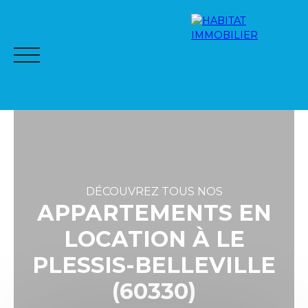
DÉCOUVREZ TOUS NOS
APPARTEMENTS EN
LOCATION À LE
ACCUEIL
NOTRE RÉSEAU
À LA VENTE
À LA LOCA
PLESSIS-BELLEVILLE
(60330)
Espac
Me
ALER
ESTI
e
s